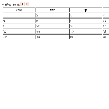
অক্টোবর ২০২৪
সোম
মঙ্গল
বুধ
১
২
৩
৭
৮
৯
১০
১৪
১৫
১৬
১৭
২১
২২
২৩
২৪
২৮
২৯
৩০
৩১