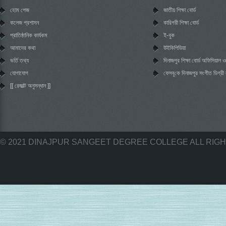
হোম পেজ
জাতীয় শিক্ষা বোর্ড
কলেজ প্রশাসন
কারিগরী শিক্ষা বোর্ড
প্রাতিষ্ঠানিক কার্যকম
ই-বুক
আমাদের কথা
উইকিপিডিয়া
ভর্তি তথ্য
দিনাজপুর শিক্ষা বোর্ড অফিসিয়াল
যোগাযোগ
‌ফেসবু‌কে দিনাজপুর সংগীত ডিগ্র
[[ রেজাল্ট অনুসন্ধান ]]
© 2021 DINAJPUR SANGEET DEGREE COLLEGE ALL RIG