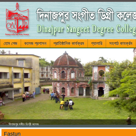
হোম পেজ
কলেজ প্রশাসন
প্রাতিষ্ঠানিক কার্যক্রম
গ্যালারি
সহপাঠ কাযর্ক্রম
দিনাজপুর সঙ্গীত ডিগ্রী কলেজ
Fastun