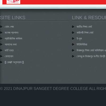
SITE LINKS
LINK & RESO
হোম পেজ
জাতীয় শিক্ষা বোর্ড
কলেজ প্রশাসন
কারিগরী শিক্ষা বোর্ড
প্রাতিষ্ঠানিক কার্যকম
ই-বুক
আমাদের কথা
উইকিপিডিয়া
ভর্তি তথ্য
দিনাজপুর শিক্ষা বোর্ড অফিসিয়াল
যোগাযোগ
‌ফেসবু‌কে দিনাজপুর সংগীত ডিগ্র
[[ রেজাল্ট অনুসন্ধান ]]
© 2021 DINAJPUR SANGEET DEGREE COLLEGE ALL RIG